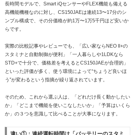
長時間モデルで、Smart iQセンサーやFLEX機能も備える
高機能機種なのに対し、CS150JAEは連続13〜17分のシ
ンプル構成で、その分価格が約1万〜1万5千円ほど安いか
らです。
実際の比較記事やレビューでも、「広い家ならNEO II+の
スタミナと自動制御が便利」「一人暮らしや1LDKなら
STD+で十分で、価格差を考えるとCS150JAEが合理的」
といった評価が多く、使う環境によって“ちょうど良いほ
う”が変わるという指摘が繰り返されています。
そのため、これから選ぶ人は、「どれだけ長く動かしたい
か」「どこまで機能を使いこなしたいか」「予算はいくら
か」の３つを意識して比べることが大事になります。
違い①：連続運転時間は「バッテリーのスタミ