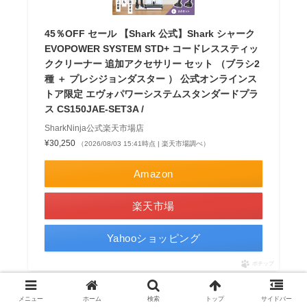
45％OFF セール 【Shark 公式】Shark シャーク
EVOPOWER SYSTEM STD+ コードレススティッ
ククリーナー 追加アクセサリー セット （ブラシ2
種 ＋ プレシジョンダスター ） 公式オンラインス
トア限定 エヴォパワーシステムスタンダードプラ
ス CS150JAE-SET3A /
SharkNinja公式楽天市場店
¥30,250
（2026/08/03 15:41時点 | 楽天市場調べ）
Amazon
楽天市場
Yahooショッピング
ポチップ
＼こちらからLC551JBKの購入を検討してみて下さい／
メニュー
ホーム
検索
トップ
サイドバー