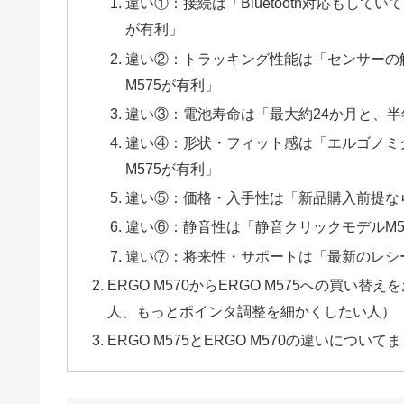
違い①：接続は「Bluetooth対応もして
が有利」
違い②：トラッキング性能は「センサーの
M575が有利」
違い③：電池寿命は「最大約24か月と、半年
違い④：形状・フィット感は「エルゴノミ
M575が有利」
違い⑤：価格・入手性は「新品購入前提ならER
違い⑥：静音性は「静音クリックモデルM57
違い⑦：将来性・サポートは「最新のレシー
ERGO M570からERGO M575への買い
人、もっとポインタ調整を細かくしたい人）
ERGO M575とERGO M570の違いについて