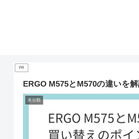
PR
ERGO M575とM570の違
未分類