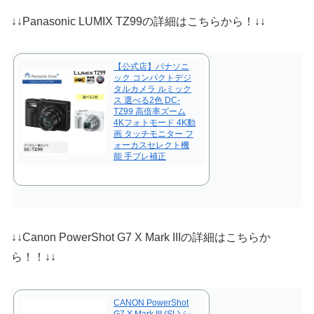
↓↓Panasonic LUMIX TZ99の詳細はこちらから！↓↓
【公式店】パナソニ
ック コンパクトデジ
タルカメラ ルミック
ス 選べる2色 DC-
TZ99 高倍率ズーム
4Kフォトモード 4K動
画 タッチモニター フ
ォーカスセレクト機
能 手ブレ補正
↓↓Canon PowerShot G7 X Mark IIIの詳細はこちらか
ら！！↓↓
CANON PowerShot