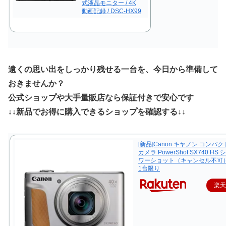
式液晶モニター / 4K
動画記録 / DSC-HX99
遠くの思い出をしっかり残せる一台を、今日から準備して
おきませんか？
公式ショップや大手量販店なら保証付きで安心です
↓↓新品でお得に購入できるショップを確認する↓↓
[新品]Canon キヤノン コンパ
カメラ PowerShot SX740 HS
ワーショット（キャンセル不可
1台限り
楽