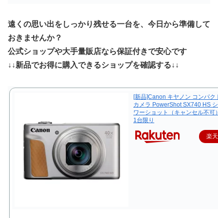
遠くの思い出をしっかり残せる一台を、今日から準備して
おきませんか？
公式ショップや大手量販店なら保証付きで安心です
↓↓新品でお得に購入できるショップを確認する↓↓
[新品]Canon キヤノン コンパ
カメラ PowerShot SX740 HS
ワーショット（キャンセル不可
1台限り
楽