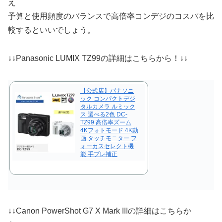
え
予算と使用頻度のバランスで高倍率コンデジのコスパを比
較するといいでしょう。
↓↓Panasonic LUMIX TZ99の詳細はこちらから！↓↓
【公式店】パナソニ
ック コンパクトデジ
タルカメラ ルミック
ス 選べる2色 DC-
TZ99 高倍率ズーム
4Kフォトモード 4K動
画 タッチモニター フ
ォーカスセレクト機
能 手ブレ補正
↓↓Canon PowerShot G7 X Mark IIIの詳細はこちらか