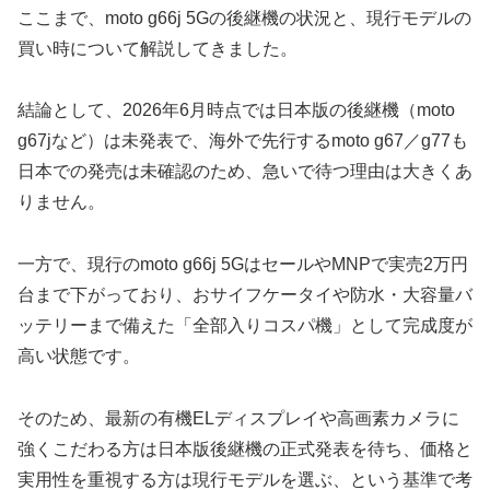
ここまで、moto g66j 5Gの後継機の状況と、現行モデルの
買い時について解説してきました。
結論として、2026年6月時点では日本版の後継機（moto
g67jなど）は未発表で、海外で先行するmoto g67／g77も
日本での発売は未確認のため、急いで待つ理由は大きくあ
りません。
一方で、現行のmoto g66j 5GはセールやMNPで実売2万円
台まで下がっており、おサイフケータイや防水・大容量バ
ッテリーまで備えた「全部入りコスパ機」として完成度が
高い状態です。
そのため、最新の有機ELディスプレイや高画素カメラに
強くこだわる方は日本版後継機の正式発表を待ち、価格と
実用性を重視する方は現行モデルを選ぶ、という基準で考