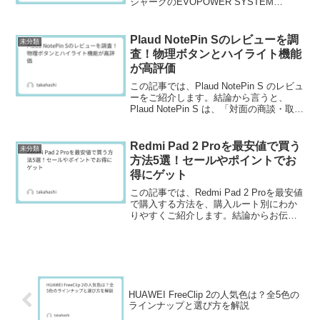
シャークのEVOPOWER SYSTEM
STD+シリーズで、本体性能や自動ゴミ収
集ドックの機能はほぼ共通です。決定的
な違いは「ブラシ2種とプレシジョンダ...
Plaud NotePin Sのレビューを調
未分類
査！物理ボタンとハイライト機能
が高評価
この記事では、Plaud NotePin S のレビュ
ーをご紹介します。結論から言うと、
Plaud NotePin S は、「対面の商談・取材
が多く議事録作成を自動化したいビジネ
スパーソン」「一日中装着できる軽さの
ウェアラブルレコーダーを探...
Redmi Pad 2 Proを最安値で買う
未分類
方法5選！セールやポイントでお
得にゲット
この記事では、Redmi Pad 2 Proを最安値
で購入する方法を、購入ルート別にわか
りやすくご紹介します。結論からお伝え
すると、「安く買うならAmazonの大型セ
ール」、「ポイントを重視するなら楽天
のお買い物マラソン」、「保証や安心感
を...
HUAWEI FreeClip 2の人気色は？全5色の
ラインナップと選び方を解説