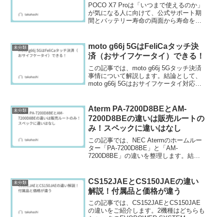
POCO X7 Proは「いつまで使えるのか」
が気になる人に向けて、公式サポート期
間とバッテリー寿命の両面から寿命を整
理しました。結論から言うと、OSアップ
デート約3年・セキュリティ約4年が目安
で、メイン機として安心して使えるのは
moto g66j 5GはFeliCaタッチ決
未分類
おおよそ3...
済（おサイフケータイ）できる！
この記事では、moto g66j 5Gタッチ決済
事情について解説します。結論として、
moto g66j 5Gはおサイフケータイ対応の
FeliCaに加えて、NFC(Type A/B)にも対応
しているため、電子マネーとクレジット
カードのタッチ決...
Aterm PA-7200D8BEとAM-
未分類
7200D8BEの違いは販売ルートの
み！スペックに違いはなし
この記事では、NEC Atermのホームルー
ター「PA-7200D8BE」と「AM-
7200D8BE」の違いを整理します。結論
から言うと、PA-7200D8BEとAM-
7200D8BEの違いは「販売ルート」と
「付属LANケーブルの種類」の2...
CS152JAEとCS150JAEの違い
未分類
解説！付属品と価格が違う
この記事では、CS152JAEとCS150JAE
の違いをご紹介します。2機種はどちらも