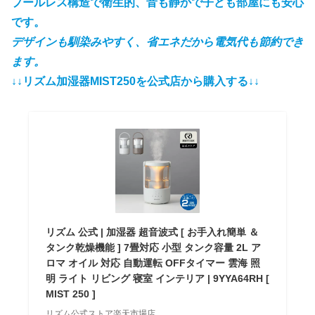
プールレス構造で衛生的、音も静かで子ども部屋にも安心
です。
デザインも馴染みやすく、省エネだから電気代も節約でき
ます。
↓↓リズム加湿器MIST250を公式店から購入する↓↓
リズム 公式 | 加湿器 超音波式 [ お手入れ簡単 ＆
タンク乾燥機能 ] 7畳対応 小型 タンク容量 2L ア
ロマ オイル 対応 自動運転 OFFタイマー 雲海 照
明 ライト リビング 寝室 インテリア | 9YYA64RH [
MIST 250 ]
リズム公式ストア楽天市場店