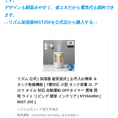
です。
デザインも馴染みやすく、省エネだから電気代も節約でき
ます。
↓↓リズム加湿器MIST250を公式店から購入する↓↓
リズム 公式 | 加湿器 超音波式 [ お手入れ簡単 ＆
タンク乾燥機能 ] 7畳対応 小型 タンク容量 2L ア
ロマ オイル 対応 自動運転 OFFタイマー 雲海 照
明 ライト リビング 寝室 インテリア | 9YYA64RH [
MIST 250 ]
リズム公式ストア楽天市場店
¥15,800
（2026/08/05 18:41時点 | 楽天市場調べ）