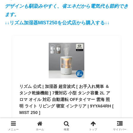
デザインも馴染みやすく、省エネだから電気代も節約でき
ます。
↓↓リズム加湿器MIST250を公式店から購入する↓↓
リズム 公式 | 加湿器 超音波式 [ お手入れ簡単 ＆
タンク乾燥機能 ] 7畳対応 小型 タンク容量 2L ア
ロマ オイル 対応 自動運転 OFFタイマー 雲海 照
明 ライト リビング 寝室 インテリア | 9YYA64RH [
MIST 250 ]
リズム公式ストア楽天市場店
¥15,800
（2026/08/05 18:41時点 | 楽天市場調べ）
メニュー
ホーム
検索
トップ
サイドバー