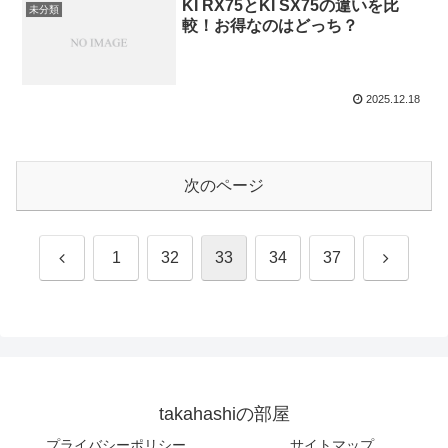
KI RX75とKI SX75の違いを比
未分類
較！お得なのはどっち？
2025.12.18
次のページ
前
次
1
32
33
34
37
へ
へ
takahashiの部屋
プライバシーポリシー
サイトマップ