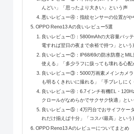
んどい」「思ったより大きい」という声
悪いレビュー④：指紋センサーの位置がや
OPPO Reno13 Aの良いレビュー5選
良いレビュー①：5800mAhの大容量バ
電すれば翌日の夜まで余裕で持つ」という
良いレビュー②：IP68/69の防水防塵と
使える」「多少ラフに扱っても壊れる心配
良いレビュー③：5000万画素メインカメ
も明るくきれいに撮れる」「手ブレしにく
良いレビュー④：6.7インチ有機EL・12
クロールがなめらかでサクサク快適」とい
良いレビュー⑤：4万円台でおサイフケー
れだけ揃えば十分」「コスパ最高」という
OPPO Reno13 Aのレビューについてまとめ