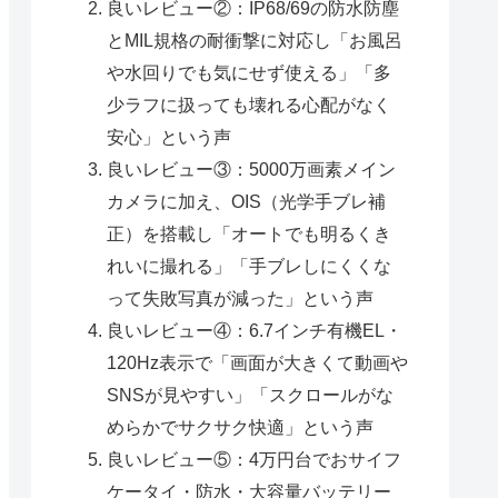
良いレビュー②：IP68/69の防水防塵
とMIL規格の耐衝撃に対応し「お風呂
や水回りでも気にせず使える」「多
少ラフに扱っても壊れる心配がなく
安心」という声
良いレビュー③：5000万画素メイン
カメラに加え、OIS（光学手ブレ補
正）を搭載し「オートでも明るくき
れいに撮れる」「手ブレしにくくな
って失敗写真が減った」という声
良いレビュー④：6.7インチ有機EL・
120Hz表示で「画面が大きくて動画や
SNSが見やすい」「スクロールがな
めらかでサクサク快適」という声
良いレビュー⑤：4万円台でおサイフ
ケータイ・防水・大容量バッテリー