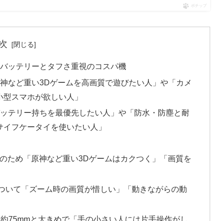
ポチップ
次
総評｜バッテリーとタフさ重視のコスパ機
、「原神など重い3Dゲームを高画質で遊びたい人」や「カメ
小型スマホが欲しい人」
、「バッテリー持ちを最優先したい人」や「防水・防塵と耐
サイフケータイを使いたい人」
n 1搭載のため「原神など重い3Dゲームはカクつく」「画質を
ついて「ズーム時の画質が惜しい」「動きながらの動
幅約75mmと大きめで「手の小さい人には片手操作がし