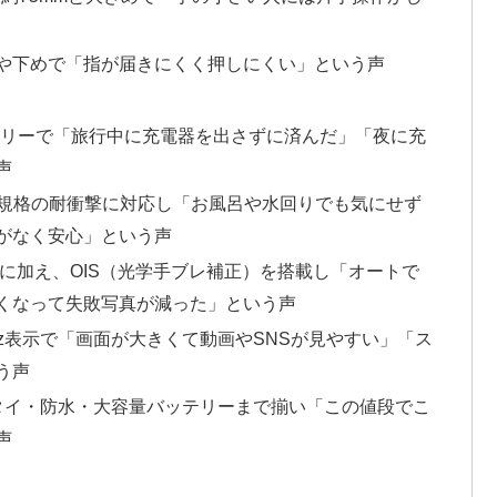
や下めで「指が届きにくく押しにくい」という声
ッテリーで「旅行中に充電器を出さずに済んだ」「夜に充
声
MIL規格の耐衝撃に対応し「お風呂や水回りでも気にせず
がなく安心」という声
ラに加え、OIS（光学手ブレ補正）を搭載し「オートで
くなって失敗写真が減った」という声
0Hz表示で「画面が大きくて動画やSNSが見やすい」「ス
う声
タイ・防水・大容量バッテリーまで揃い「この値段でこ
声